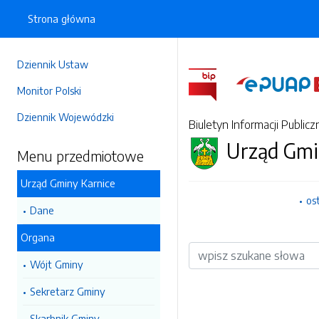
Strona główna
Dziennik Ustaw
Monitor Polski
Dziennik Wojewódzki
Biuletyn Informacji Publicz
Urząd Gmi
Menu przedmiotowe
Urząd Gminy Karnice
os
Dane
Organa
Wyszukiwarka
Wójt Gminy
Sekretarz Gminy
Skarbnik Gminy