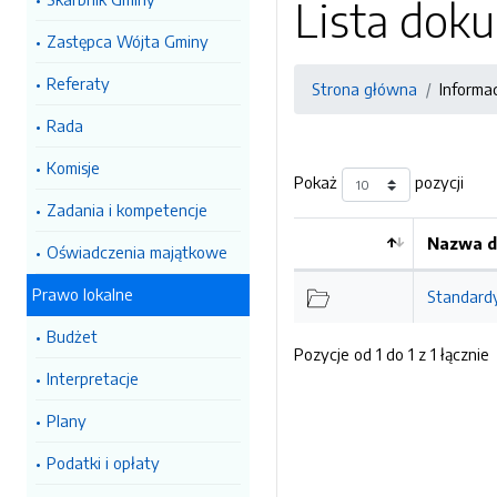
Lista do
Zastępca Wójta Gminy
Referaty
Strona główna
Informa
Rada
Komisje
Pokaż
pozycji
Zadania i kompetencje
Nazwa d
Oświadczenia majątkowe
Prawo lokalne
Standardy
Budżet
Pozycje od 1 do 1 z 1 łącznie
Interpretacje
Plany
Podatki i opłaty