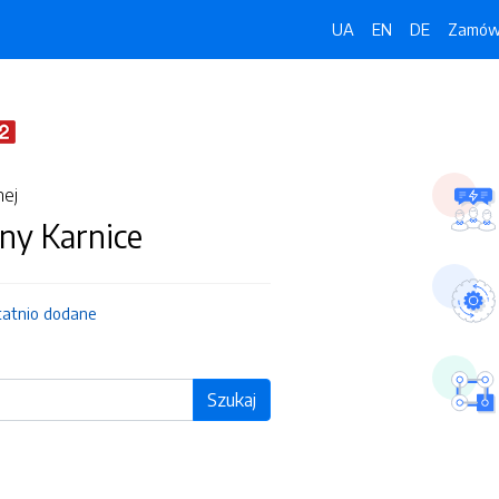
UA
EN
DE
Zamówi
nej
ny Karnice
tatnio dodane
Szukaj