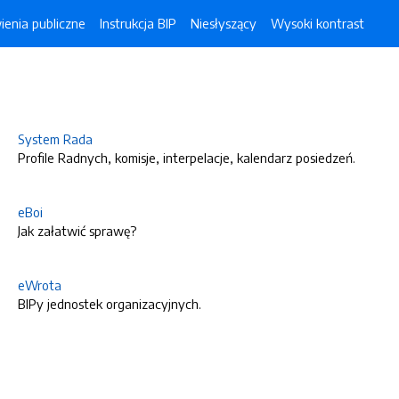
enia publiczne
Instrukcja BIP
Niesłyszący
Wysoki kontrast
System Rada
Profile Radnych, komisje, interpelacje, kalendarz posiedzeń.
eBoi
Jak załatwić sprawę?
eWrota
BIPy jednostek organizacyjnych.